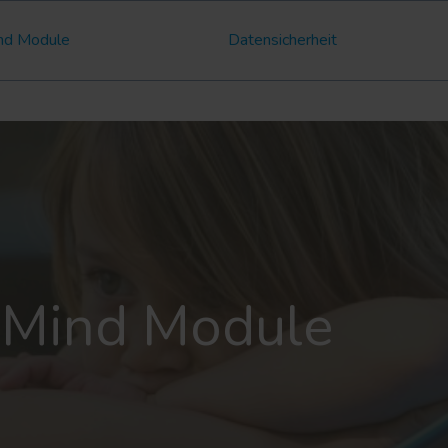
nd Module
Datensicherheit
&Mind Module