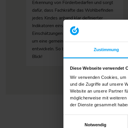
Erkennung von Förderbedarfen und sorgt
dafür, dass Fachkräfte das Wohlbefinden
jedes Kindes anhand klar definierter
Indikatoren einschätzen. Diese
Einschätzungen werden im Team diskutiert,
um eine gemeinsame Perspektive zu
entwickeln. So behälst Du alle Kinder im
Zustimmung
Blick!
Diese Webseite verwendet 
Wir verwenden Cookies, um I
und die Zugriffe auf unsere 
Website an unsere Partner fü
möglicherweise mit weiteren
der Dienste gesammelt habe
E
Notwendig
i