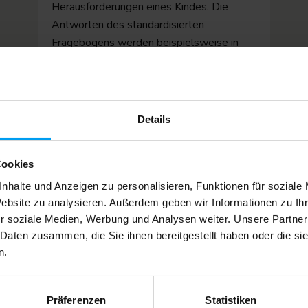
Herausforderungen eines Kindes. Die
Antworten des standardisierten
Fragebogens werden beispielsweise in
Spinnennetzdiagrammen visualisiert. Das
Profil dient als wertvolle Grundlage für
Entwicklungsgespräche und ermöglicht
eine ganzheitliche Betrachtung der
Details
kindlichen Entwicklung.
Cookies
nhalte und Anzeigen zu personalisieren, Funktionen für soziale
Website zu analysieren. Außerdem geben wir Informationen zu I
r soziale Medien, Werbung und Analysen weiter. Unsere Partner
 Daten zusammen, die Sie ihnen bereitgestellt haben oder die s
n.
Weitere Module
Präferenzen
Statistiken