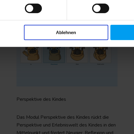
Ablehnen
Perspektive des Kindes
Das Modul Perspektive des Kindes rückt die
Perspektive und Erlebniswelt des Kindes in den
Mittelpunkt und fördert Neugier, Reflexion und