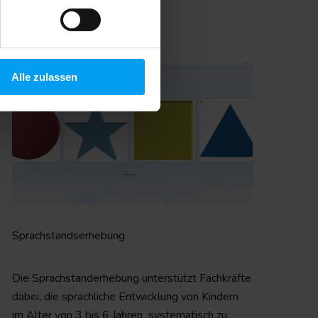
Alle zulassen
Sprachstandserhebung
Die Sprachstanderhebung unterstützt Fachkräfte
dabei, die sprachliche Entwicklung von Kindern
im Alter von 3 bis 6 Jahren systematisch zu